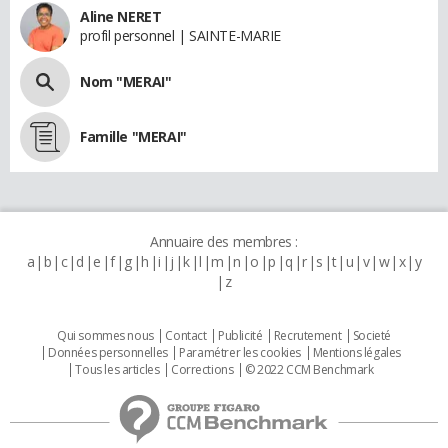
Aline NERET
profil personnel | SAINTE-MARIE
Nom "MERAI"
Famille "MERAI"
Annuaire des membres :
a
b
c
d
e
f
g
h
i
j
k
l
m
n
o
p
q
r
s
t
u
v
w
x
y
z
Qui sommes nous
Contact
Publicité
Recrutement
Societé
Données personnelles
Paramétrer les cookies
Mentions légales
Tous les articles
Corrections
© 2022 CCM Benchmark