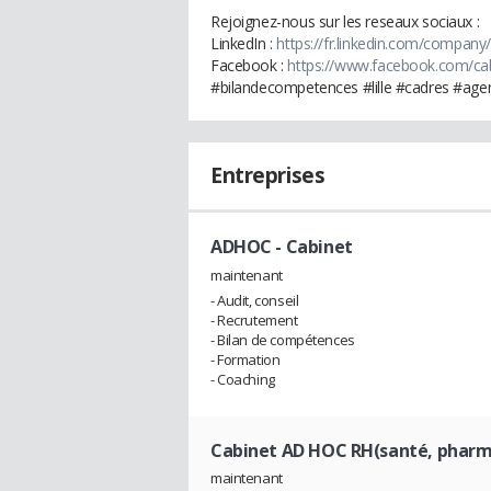
Rejoignez-nous sur les reseaux sociaux :
LinkedIn :
https://fr.linkedin.com/compan
Facebook :
https://www.facebook.com/ca
#bilandecompetences #lille #cadres #agen
Entreprises
ADHOC
- Cabinet
maintenant
- Audit, conseil
- Recrutement
- Bilan de compétences
- Formation
- Coaching
Cabinet AD HOC RH(santé, pharma
maintenant