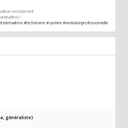
y/adhoc-recrutement
binetadhoc/
tsdemaitrise #techniciens #carrière #evolutionprofessionnelle
, généraliste)