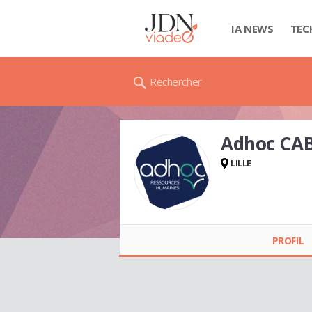
IA NEWS
TEC
Rechercher
Adhoc CA
LILLE
Adhoc CABINET
PROFIL