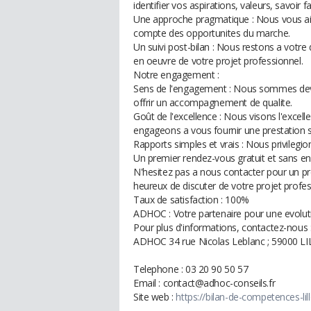
identifier vos aspirations, valeurs, savoir 
Une approche pragmatique : Nous vous aido
compte des opportunites du marche.
Un suivi post-bilan : Nous restons a votre
en oeuvre de votre projet professionnel.
Notre engagement :
Sens de l'engagement : Nous sommes devo
offrir un accompagnement de qualite.
Goût de l'excellence : Nous visons l'exce
engageons a vous fournir une prestation 
Rapports simples et vrais : Nous privileg
Un premier rendez-vous gratuit et sans 
N'hesitez pas a nous contacter pour un p
heureux de discuter de votre projet profes
Taux de satisfaction : 100%
ADHOC : Votre partenaire pour une evoluti
Pour plus d'informations, contactez-nous 
ADHOC 34 rue Nicolas Leblanc ; 59000 LI
Telephone : 03 20 90 50 57
Email : contact@adhoc-conseils.fr
Site web :
https://bilan-de-competences-lille