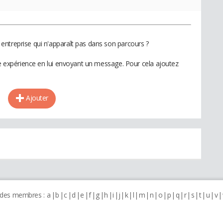
ntreprise qui n'apparaît pas dans son parcours ?
te expérience en lui envoyant un message. Pour cela ajoutez
Ajouter
 des membres :
a
b
c
d
e
f
g
h
i
j
k
l
m
n
o
p
q
r
s
t
u
v