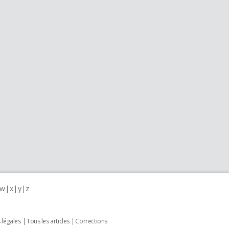
w
x
y
z
 légales
Tous les articles
Corrections