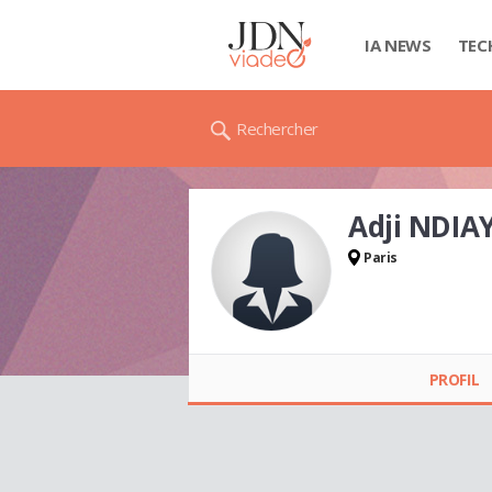
IA NEWS
TEC
Rechercher
Adji NDIA
Paris
Adji NDIAYE
PROFIL