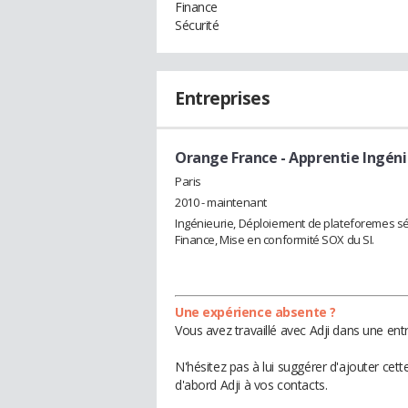
Finance
Sécurité
Entreprises
Orange France
- Apprentie Ingéni
Paris
2010 - maintenant
Ingénieurie, Déploiement de plateforemes sé
Finance, Mise en conformité SOX du SI.
Une expérience absente ?
Vous avez travaillé avec Adji dans une ent
N'hésitez pas à lui suggérer d'ajouter cet
d'abord Adji à vos contacts.