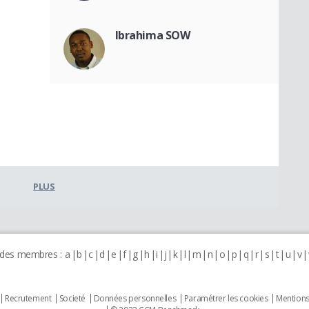
Ibrahima SOW
PLUS
 des membres :
a
b
c
d
e
f
g
h
i
j
k
l
m
n
o
p
q
r
s
t
u
v
Recrutement
Societé
Données personnelles
Paramétrer les cookies
Mentions