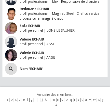
profil professionnel | Idex - Responsable de chantiers
Redouane ECHAIB
profil professionnel | Maghreb Steel - Chef du service
process du laminage à chaud
Safa ECHAIB
profil personnel | LONS LE SAUNIER
Valerie ECHAIB
profil personnel | ANSE
Valerie ECHAIB
profil personnel | ANSE
Nom "ECHAIB"
Annuaire des membres :
a
b
c
d
e
f
g
h
i
j
k
l
m
n
o
p
q
r
s
t
u
v
w
x
y
z