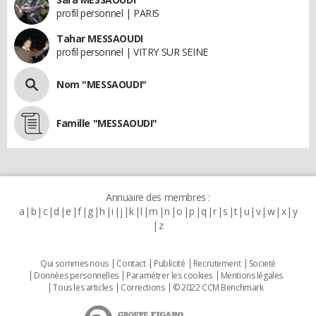
profil personnel | PARIS
Tahar MESSAOUDI
profil personnel | VITRY SUR SEINE
Nom "MESSAOUDI"
Famille "MESSAOUDI"
Annuaire des membres :
a
b
c
d
e
f
g
h
i
j
k
l
m
n
o
p
q
r
s
t
u
v
w
x
y
z
Qui sommes nous
Contact
Publicité
Recrutement
Societé
Données personnelles
Paramétrer les cookies
Mentions légales
Tous les articles
Corrections
© 2022 CCM Benchmark