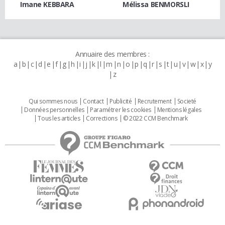
Imane KEBBARA
Mélissa BENMORSLI
Annuaire des membres :
a
b
c
d
e
f
g
h
i
j
k
l
m
n
o
p
q
r
s
t
u
v
w
x
y
z
Qui sommes nous
Contact
Publicité
Recrutement
Societé
Données personnelles
Paramétrer les cookies
Mentions légales
Tous les articles
Corrections
© 2022 CCM Benchmark