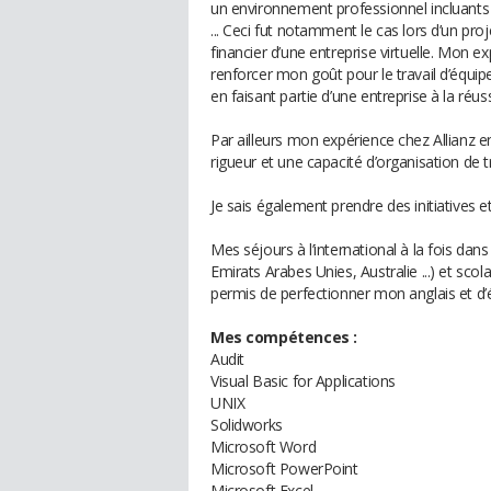
un environnement professionnel incluants d
... Ceci fut notamment le cas lors d’un pr
financier d’une entreprise virtuelle. Mon 
renforcer mon goût pour le travail d’équipe
en faisant partie d’une entreprise à la réuss
Par ailleurs mon expérience chez Allianz 
rigueur et une capacité d’organisation de 
Je sais également prendre des initiatives e
Mes séjours à l’international à la fois dan
Emirats Arabes Unies, Australie ...) et sco
permis de perfectionner mon anglais et d’
Mes compétences :
Audit
Visual Basic for Applications
UNIX
Solidworks
Microsoft Word
Microsoft PowerPoint
Microsoft Excel