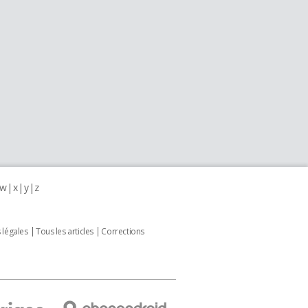
w
x
y
z
 légales
Tous les articles
Corrections