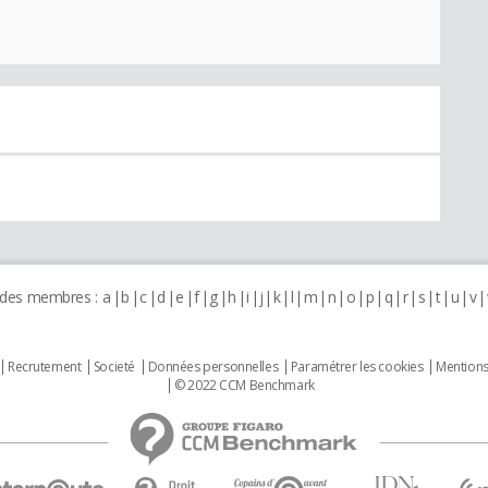
 des membres :
a
b
c
d
e
f
g
h
i
j
k
l
m
n
o
p
q
r
s
t
u
v
Recrutement
Societé
Données personnelles
Paramétrer les cookies
Mentions
© 2022 CCM Benchmark