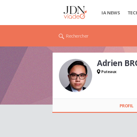
IA NEWS
TEC
Rechercher
Adrien B
Puteaux
Adrien BROUCQUE
PROFIL