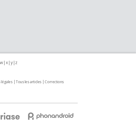
w
x
y
z
 légales
Tous les articles
Corrections