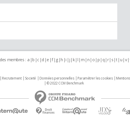
 des membres :
a
b
c
d
e
f
g
h
i
j
k
l
m
n
o
p
q
r
s
t
u
v
Recrutement
Societé
Données personnelles
Paramétrer les cookies
Mentions
© 2022 CCM Benchmark