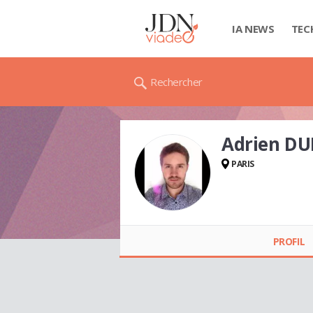
IA NEWS
TEC
Rechercher
Adrien D
PARIS
Adrien DUFOUR
PROFIL