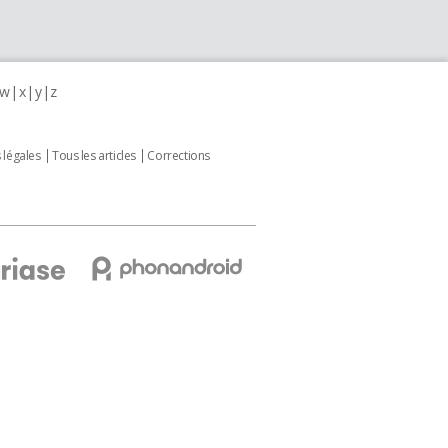
w
x
y
z
 légales
Tous les articles
Corrections