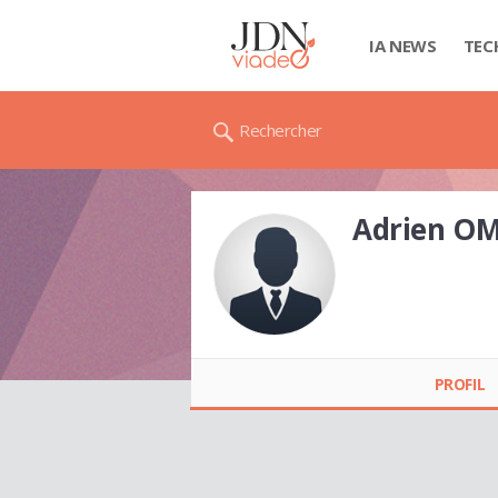
IA NEWS
TEC
Rechercher
Adrien O
Adrien OMNÈS
PROFIL