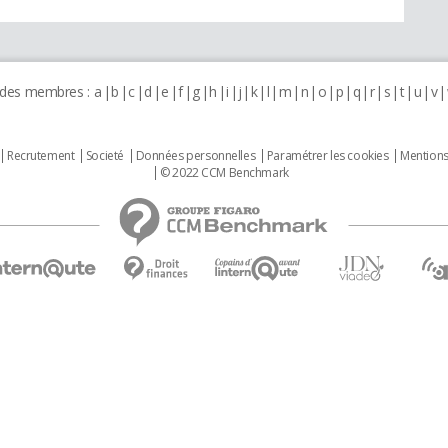
 des membres :
a
b
c
d
e
f
g
h
i
j
k
l
m
n
o
p
q
r
s
t
u
v
Recrutement
Societé
Données personnelles
Paramétrer les cookies
Mentions
© 2022 CCM Benchmark