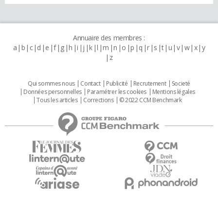
Annuaire des membres :
a
b
c
d
e
f
g
h
i
j
k
l
m
n
o
p
q
r
s
t
u
v
w
x
y
z
Qui sommes nous
Contact
Publicité
Recrutement
Societé
Données personnelles
Paramétrer les cookies
Mentions légales
Tous les articles
Corrections
© 2022 CCM Benchmark