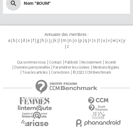
Nom "BOUM"
Annuaire des membres :
a
b
c
d
e
f
g
h
i
j
k
l
m
n
o
p
q
r
s
t
u
v
w
x
y
z
Qui sommes nous
Contact
Publicité
Recrutement
Societé
Données personnelles
Paramétrer les cookies
Mentions légales
Tous les articles
Corrections
© 2022 CCM Benchmark