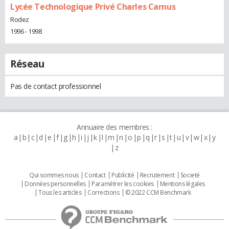
Lycée Technologique Privé Charles Carnus
Rodez
1996 - 1998
Réseau
Pas de contact professionnel
Annuaire des membres :
a
b
c
d
e
f
g
h
i
j
k
l
m
n
o
p
q
r
s
t
u
v
w
x
y
z
Qui sommes nous
Contact
Publicité
Recrutement
Societé
Données personnelles
Paramétrer les cookies
Mentions légales
Tous les articles
Corrections
© 2022 CCM Benchmark