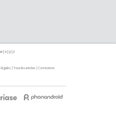
w
x
y
z
 légales
Tous les articles
Corrections