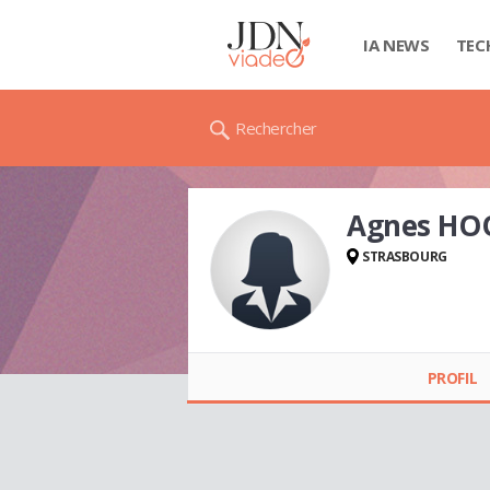
IA NEWS
TEC
Rechercher
Agnes HO
STRASBOURG
Agnes HOORNAERT
PROFIL