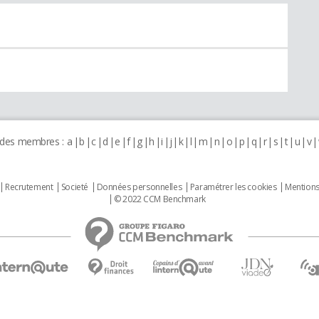
 des membres :
a
b
c
d
e
f
g
h
i
j
k
l
m
n
o
p
q
r
s
t
u
v
Recrutement
Societé
Données personnelles
Paramétrer les cookies
Mentions
© 2022 CCM Benchmark