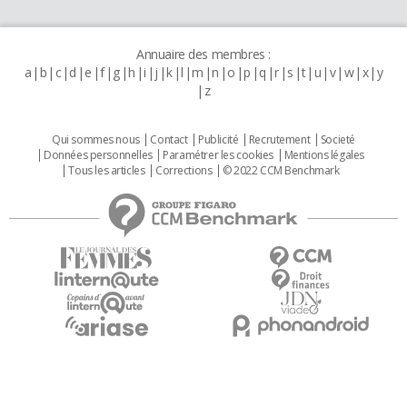
Annuaire des membres :
a
b
c
d
e
f
g
h
i
j
k
l
m
n
o
p
q
r
s
t
u
v
w
x
y
z
Qui sommes nous
Contact
Publicité
Recrutement
Societé
Données personnelles
Paramétrer les cookies
Mentions légales
Tous les articles
Corrections
© 2022 CCM Benchmark