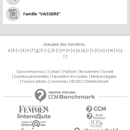
Famille "VAISSIERE"
Annuaire des membres :
a
b
c
d
e
f
g
h
i
j
k
l
m
n
o
p
q
r
s
t
u
v
w
x
y
z
Qui sommes nous
Contact
Publicité
Recrutement
Societé
Données personnelles
Paramétrer les cookies
Mentions légales
Tous les articles
Corrections
© 2022 CCM Benchmark