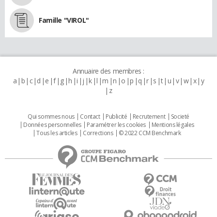
Famille "VIROL"
Annuaire des membres :
a
b
c
d
e
f
g
h
i
j
k
l
m
n
o
p
q
r
s
t
u
v
w
x
y
z
Qui sommes nous
Contact
Publicité
Recrutement
Societé
Données personnelles
Paramétrer les cookies
Mentions légales
Tous les articles
Corrections
© 2022 CCM Benchmark