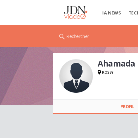
IA NEWS
TEC
Rechercher
Ahamada
ROSSY
Ahamada
MHADJOU
PROFIL