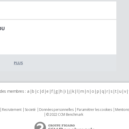
OU
PLUS
 des membres :
a
b
c
d
e
f
g
h
i
j
k
l
m
n
o
p
q
r
s
t
u
v
Recrutement
Societé
Données personnelles
Paramétrer les cookies
Mentions
© 2022 CCM Benchmark