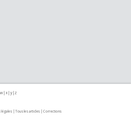
w
x
y
z
 légales
Tous les articles
Corrections