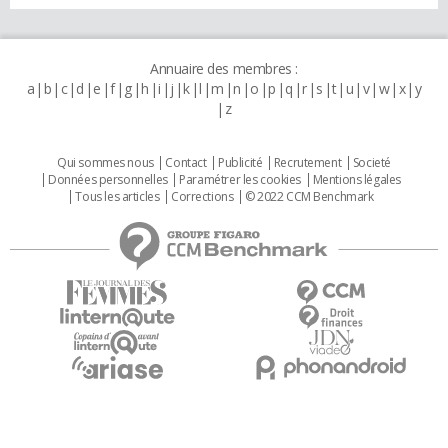
Annuaire des membres :
a
b
c
d
e
f
g
h
i
j
k
l
m
n
o
p
q
r
s
t
u
v
w
x
y
z
Qui sommes nous
Contact
Publicité
Recrutement
Societé
Données personnelles
Paramétrer les cookies
Mentions légales
Tous les articles
Corrections
© 2022 CCM Benchmark