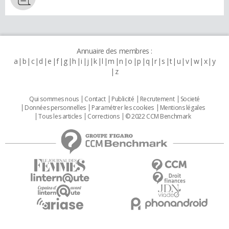
Annuaire des membres :
a
b
c
d
e
f
g
h
i
j
k
l
m
n
o
p
q
r
s
t
u
v
w
x
y
z
Qui sommes nous
Contact
Publicité
Recrutement
Societé
Données personnelles
Paramétrer les cookies
Mentions légales
Tous les articles
Corrections
© 2022 CCM Benchmark