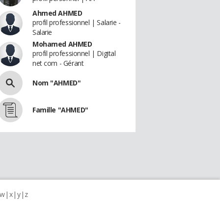
Ahmed AHMED
profil professionnel | Salarie -
Salarie
Mohamed AHMED
profil professionnel | Digital
net com - Gérant
Nom "AHMED"
Famille "AHMED"
w
x
y
z