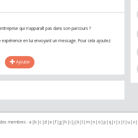
ntreprise qui n'apparaît pas dans son parcours ?
te expérience en lui envoyant un message. Pour cela ajoutez
Ajouter
 des membres :
a
b
c
d
e
f
g
h
i
j
k
l
m
n
o
p
q
r
s
t
u
v