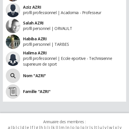
Aziz AZRI
profil professionnel | Acadomia - Professeur
Salah AZRI
profil personnel | ORVAULT
Habiba AZRI
profil personnel | TARBES
Halima AZRI
profil professionnel | Ecole eportive - Technisienne
superieure de sport
Nom "AZRI"
Famille "AZRI"
Annuaire des membres :
a
b
c
d
e
f
g
h
i
j
k
l
m
n
o
p
q
r
s
t
u
v
w
x
y