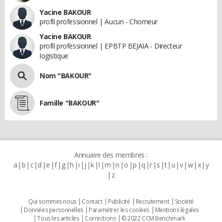
Yacine BAKOUR
profil professionnel | Aucun - Chomeur
Yacine BAKOUR
profil professionnel | EPBTP BEJAIA - Directeur
logistique
Nom "BAKOUR"
Famille "BAKOUR"
Annuaire des membres :
a
b
c
d
e
f
g
h
i
j
k
l
m
n
o
p
q
r
s
t
u
v
w
x
y
z
Qui sommes nous
Contact
Publicité
Recrutement
Societé
Données personnelles
Paramétrer les cookies
Mentions légales
Tous les articles
Corrections
© 2022 CCM Benchmark