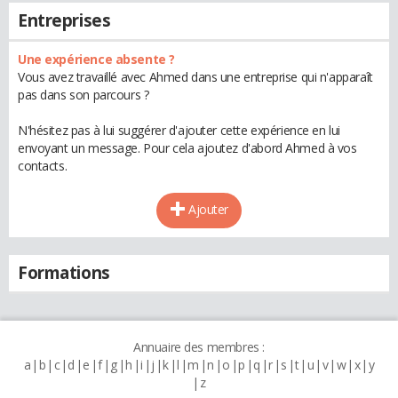
Entreprises
Une expérience absente ?
Vous avez travaillé avec Ahmed dans une entreprise qui n'apparaît
pas dans son parcours ?
N'hésitez pas à lui suggérer d'ajouter cette expérience en lui
envoyant un message. Pour cela ajoutez d'abord Ahmed à vos
contacts.
Ajouter
Formations
Annuaire des membres :
a
b
c
d
e
f
g
h
i
j
k
l
m
n
o
p
q
r
s
t
u
v
w
x
y
z