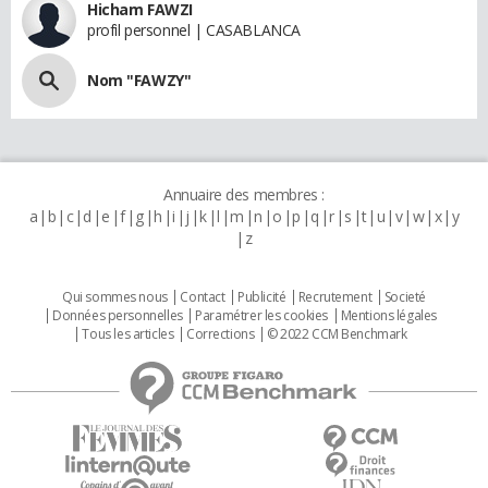
Hicham FAWZI
profil personnel | CASABLANCA
Nom "FAWZY"
Annuaire des membres :
a
b
c
d
e
f
g
h
i
j
k
l
m
n
o
p
q
r
s
t
u
v
w
x
y
z
Qui sommes nous
Contact
Publicité
Recrutement
Societé
Données personnelles
Paramétrer les cookies
Mentions légales
Tous les articles
Corrections
© 2022 CCM Benchmark