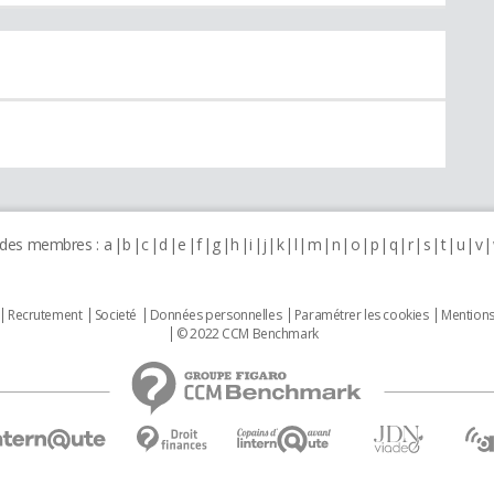
 des membres :
a
b
c
d
e
f
g
h
i
j
k
l
m
n
o
p
q
r
s
t
u
v
Recrutement
Societé
Données personnelles
Paramétrer les cookies
Mentions
© 2022 CCM Benchmark