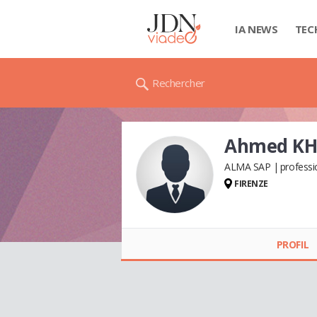
IA NEWS
TEC
Rechercher
Ahmed KH
ALMA SAP
professi
FIRENZE
Ahmed KHALID
BANOIR
PROFIL