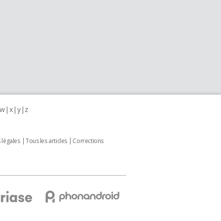
w
x
y
z
 légales
Tous les articles
Corrections