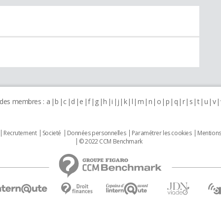
 des membres :
a
b
c
d
e
f
g
h
i
j
k
l
m
n
o
p
q
r
s
t
u
v
Recrutement
Societé
Données personnelles
Paramétrer les cookies
Mentions
© 2022 CCM Benchmark