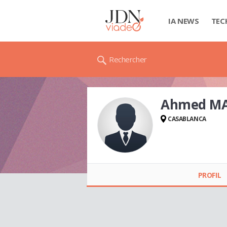
IA NEWS
TEC
Rechercher
Ahmed M
CASABLANCA
Ahmed MADDI
PROFIL