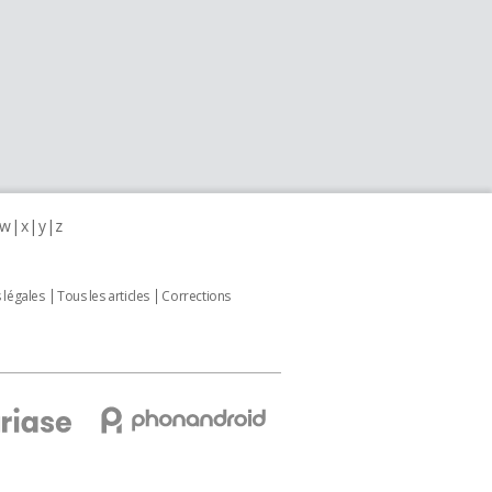
w
x
y
z
 légales
Tous les articles
Corrections