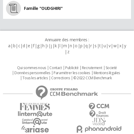
Famille "OUDGHIRI"
Annuaire des membres :
a
b
c
d
e
f
g
h
i
j
k
l
m
n
o
p
q
r
s
t
u
v
w
x
y
z
Qui sommes nous
Contact
Publicité
Recrutement
Societé
Données personnelles
Paramétrer les cookies
Mentions légales
Tous les articles
Corrections
© 2022 CCM Benchmark