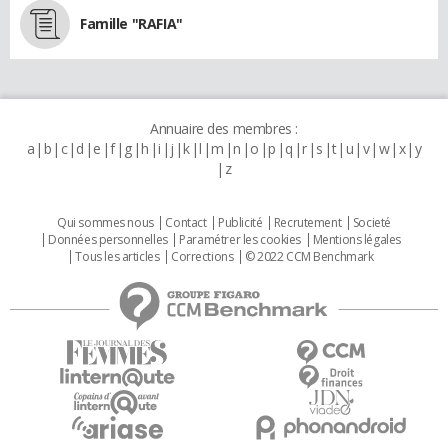
Famille "RAFIA"
Annuaire des membres :
a
b
c
d
e
f
g
h
i
j
k
l
m
n
o
p
q
r
s
t
u
v
w
x
y
z
Qui sommes nous
Contact
Publicité
Recrutement
Societé
Données personnelles
Paramétrer les cookies
Mentions légales
Tous les articles
Corrections
© 2022 CCM Benchmark