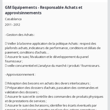
GM Equipements
- Responsable Achats et
approvisinnements
Casablanca
2011 - 2012
- Gestion des Achats :
 Veiller à la bonne application de la politique Achats : respect des
plafonds achats, indicateurs de performance, conditions et délais de
paiement, conditions d’achats…
 Assurer le suivi, l’évaluation et le développement du panel
fournisseur ;
 veille concurrentiel et L’analyse du marché / produit / fournisseurs.
- Approvisionnement :
 Réception des besoins en achats des divers interlocuteurs ;
 Préparation des dossiers d’achats, passation des commandes et
validation des dossiers ;
 Assurer le suivi et le contrôle des commandes de produits physiques
et de prestations de services ;
 Assurer le suivi des livraisons, identifier les écarts éventuels par
rapport aux prévisions et mettre en place des actions correctives ;