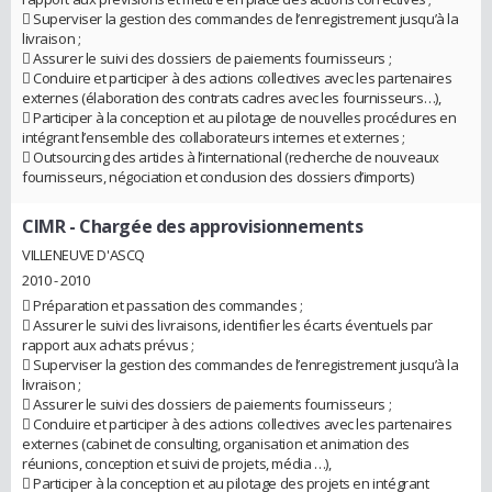
 Superviser la gestion des commandes de l’enregistrement jusqu’à la
livraison ;
 Assurer le suivi des dossiers de paiements fournisseurs ;
 Conduire et participer à des actions collectives avec les partenaires
externes (élaboration des contrats cadres avec les fournisseurs…),
 Participer à la conception et au pilotage de nouvelles procédures en
intégrant l’ensemble des collaborateurs internes et externes ;
 Outsourcing des articles à l’international (recherche de nouveaux
fournisseurs, négociation et conclusion des dossiers d’imports)
CIMR
- Chargée des approvisionnements
VILLENEUVE D'ASCQ
2010 - 2010
 Préparation et passation des commandes ;
 Assurer le suivi des livraisons, identifier les écarts éventuels par
rapport aux achats prévus ;
 Superviser la gestion des commandes de l’enregistrement jusqu’à la
livraison ;
 Assurer le suivi des dossiers de paiements fournisseurs ;
 Conduire et participer à des actions collectives avec les partenaires
externes (cabinet de consulting, organisation et animation des
réunions, conception et suivi de projets, média …),
 Participer à la conception et au pilotage des projets en intégrant