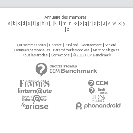
Annuaire des membres :
a
b
c
d
e
f
g
h
i
j
k
l
m
n
o
p
q
r
s
t
u
v
w
x
y
z
Qui sommes nous
Contact
Publicité
Recrutement
Societé
Données personnelles
Paramétrer les cookies
Mentions légales
Tous les articles
Corrections
© 2022 CCM Benchmark