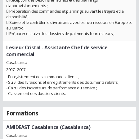
 Réception des besoins en achats et des plannings
d’approvisionnements ;
 Préparation des commandes et plannings suivant les trajets et la
disponibilité;
 Suivre et le contrôler les livraisons avec les fournisseurs en Europe et
au Maroc ;
 Préparer et suivre les dossiers de paiements fournisseurs ;
Lesieur Cristal
- Assistante Chef de service
commercial
Casablanca
2007 - 2007
- Enregistrement des commandes clients ;
- Suivi des livraisons et enregistrements des documents relatifs ;
- Calcul des indicateurs de performance du service ;
- Classement des dossiers clients.
Formations
AMIDEAST Casablanca (Casablanca)
Casablanca