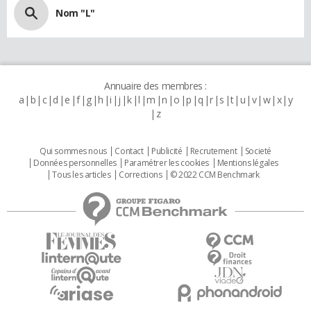
Nom "L"
Annuaire des membres :
a
b
c
d
e
f
g
h
i
j
k
l
m
n
o
p
q
r
s
t
u
v
w
x
y
z
Qui sommes nous
Contact
Publicité
Recrutement
Societé
Données personnelles
Paramétrer les cookies
Mentions légales
Tous les articles
Corrections
© 2022 CCM Benchmark