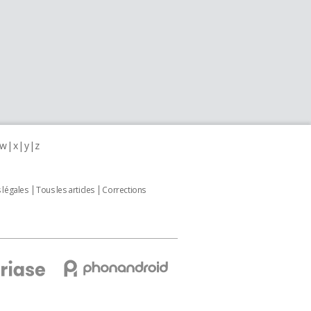
w
x
y
z
 légales
Tous les articles
Corrections