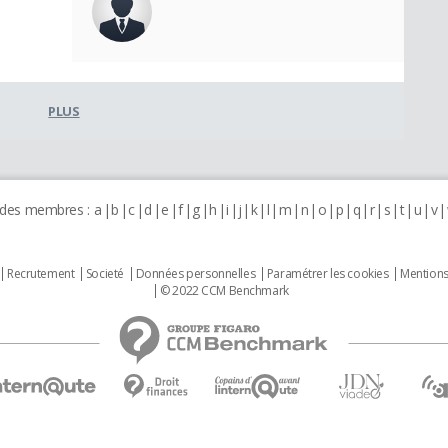
PLUS
 des membres :
a
b
c
d
e
f
g
h
i
j
k
l
m
n
o
p
q
r
s
t
u
v
Recrutement
Societé
Données personnelles
Paramétrer les cookies
Mentions
© 2022 CCM Benchmark