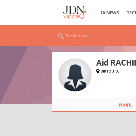
IA NEWS
TEC
Rechercher
Aid RACH
BIRTOUTA
Aid RACHIDA
PROFIL