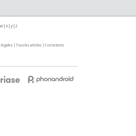
w
x
y
z
 légales
Tous les articles
Corrections