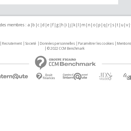
 des membres :
a
b
c
d
e
f
g
h
i
j
k
l
m
n
o
p
q
r
s
t
u
v
Recrutement
Societé
Données personnelles
Paramétrer les cookies
Mentions
© 2022 CCM Benchmark