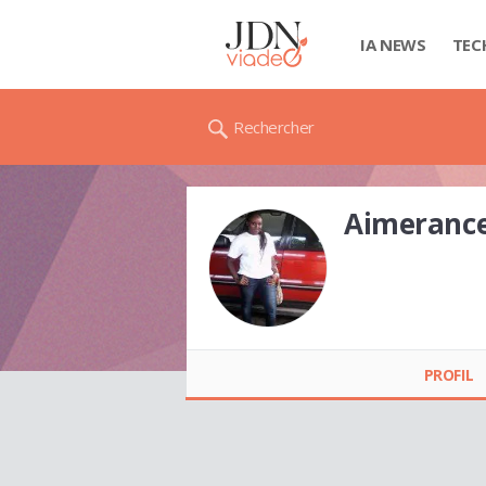
IA NEWS
TEC
Rechercher
Aimerance
Aimerance Jovanie
SIMO
PROFIL