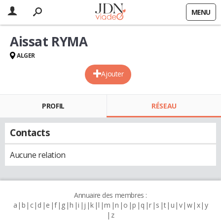
MENU
Aissat RYMA
ALGER
Ajouter
PROFIL
RÉSEAU
Contacts
Aucune relation
Annuaire des membres :
a
b
c
d
e
f
g
h
i
j
k
l
m
n
o
p
q
r
s
t
u
v
w
x
y
z