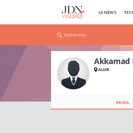
IA NEWS
TEC
Rechercher
Akkamad 
ALGER
Akkamad KAMEL
PROFIL