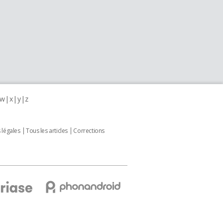
w
x
y
z
 légales
Tous les articles
Corrections