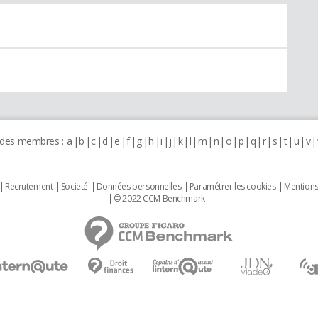
 des membres :
a
b
c
d
e
f
g
h
i
j
k
l
m
n
o
p
q
r
s
t
u
v
Recrutement
Societé
Données personnelles
Paramétrer les cookies
Mentions
© 2022 CCM Benchmark