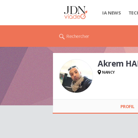
IA NEWS
TEC
Rechercher
Akrem HA
NANCY
Akrem HAIOUN
PROFIL