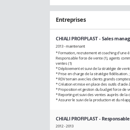
Entreprises
CHIALI PROFIPLAST
- Sales mana
2013 - maintenant
* Formation, recrutement et coaching d'une 
Responsable force de vente (1), agents comme
ventes (1)
* Déploiement et suivi de la stratégie de vent
* Prise en charge de la stratégie fidélisation. ;
* RDV terrain avec les clients grands comptes.
* Création et mise en place des outils d'aide à 
* Proposition et gestion du budget force de ve
* Reporting et suivi des ventes auprès de la d
* Assurer le suivi de la production et du réa
CHIALI PROFIPLAST
- Responsable
2012 - 2013