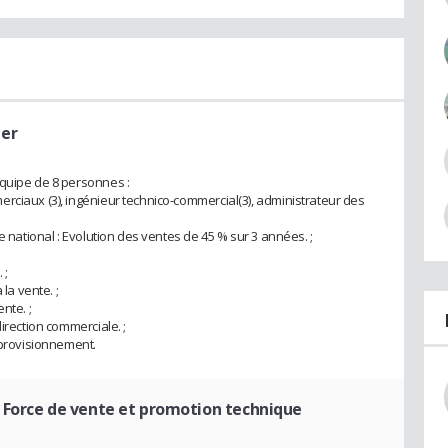
ger
équipe de 8 personnes :
rciaux (3), ingénieur technico-commercial(3), administrateur des
e national : Evolution des ventes de 45 % sur 3 années. ;
 ;
la vente. ;
nte. ;
irection commerciale. ;
pprovisionnement.
 Force de vente et promotion technique