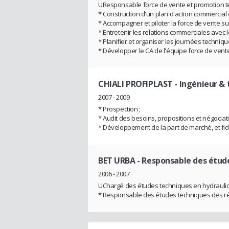
UResponsable force de vente et promotion 
* Construction d'un plan d'action commercial e
* Accompagner et piloter la force de vente sur 
* Entretenir les relations commerciales avec l
* Planifier et organiser les journées techniqu
* Développer le CA de l'équipe force de vente
CHIALI PROFIPLAST
- Ingénieur &
2007 - 2009
* Prospection ;
* Audit des besoins, propositions et négociati
* Développement de la part de marché, et fidél
BET URBA
- Responsable des étud
2006 - 2007
UChargé des études techniques en hydrauli
* Responsable des études techniques des ré