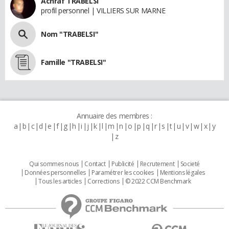
Achraf TRABELSI
profil personnel | VILLIERS SUR MARNE
Nom "TRABELSI"
Famille "TRABELSI"
Annuaire des membres :
a
b
c
d
e
f
g
h
i
j
k
l
m
n
o
p
q
r
s
t
u
v
w
x
y
z
Qui sommes nous
Contact
Publicité
Recrutement
Societé
Données personnelles
Paramétrer les cookies
Mentions légales
Tous les articles
Corrections
© 2022 CCM Benchmark