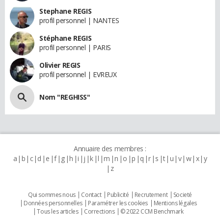
Stephane REGIS
profil personnel | NANTES
Stéphane REGIS
profil personnel | PARIS
Olivier REGIS
profil personnel | EVREUX
Nom "REGHISS"
Annuaire des membres :
a
b
c
d
e
f
g
h
i
j
k
l
m
n
o
p
q
r
s
t
u
v
w
x
y
z
Qui sommes nous
Contact
Publicité
Recrutement
Societé
Données personnelles
Paramétrer les cookies
Mentions légales
Tous les articles
Corrections
© 2022 CCM Benchmark