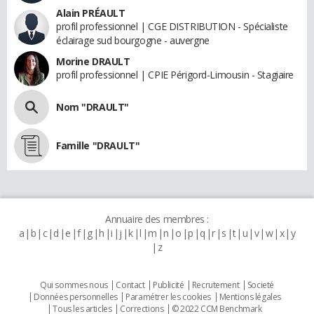
Alain PRÉAULT
profil professionnel | CGE DISTRIBUTION - Spécialiste
éclairage sud bourgogne - auvergne
Morine DRAULT
profil professionnel | CPIE Périgord-Limousin - Stagiaire
Nom "DRAULT"
Famille "DRAULT"
Annuaire des membres :
a
b
c
d
e
f
g
h
i
j
k
l
m
n
o
p
q
r
s
t
u
v
w
x
y
z
Qui sommes nous
Contact
Publicité
Recrutement
Societé
Données personnelles
Paramétrer les cookies
Mentions légales
Tous les articles
Corrections
© 2022 CCM Benchmark