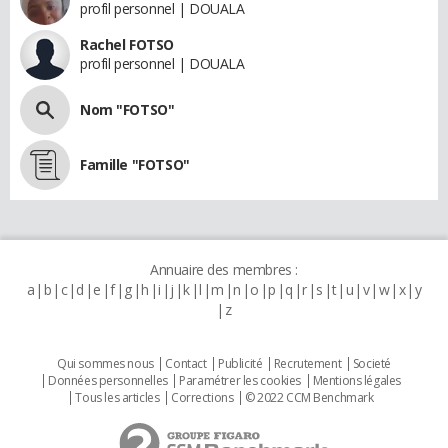
profil personnel | DOUALA
Rachel FOTSO
profil personnel | DOUALA
Nom "FOTSO"
Famille "FOTSO"
Annuaire des membres :
a
b
c
d
e
f
g
h
i
j
k
l
m
n
o
p
q
r
s
t
u
v
w
x
y
z
Qui sommes nous
Contact
Publicité
Recrutement
Societé
Données personnelles
Paramétrer les cookies
Mentions légales
Tous les articles
Corrections
© 2022 CCM Benchmark