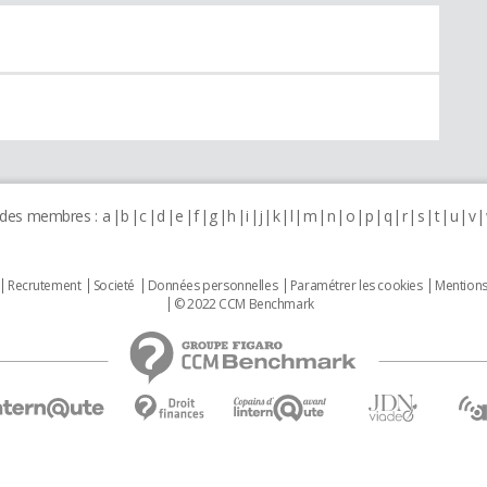
 des membres :
a
b
c
d
e
f
g
h
i
j
k
l
m
n
o
p
q
r
s
t
u
v
Recrutement
Societé
Données personnelles
Paramétrer les cookies
Mentions
© 2022 CCM Benchmark