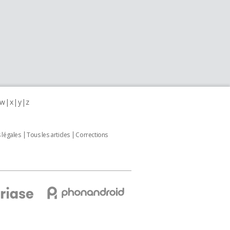
w
x
y
z
 légales
Tous les articles
Corrections