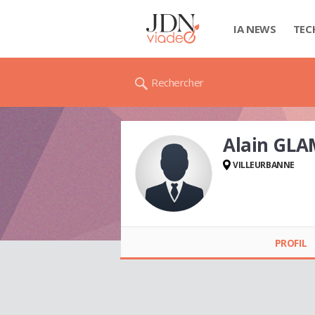
IA NEWS
TEC
Rechercher
Alain GLA
VILLEURBANNE
Alain GLAM
PROFIL