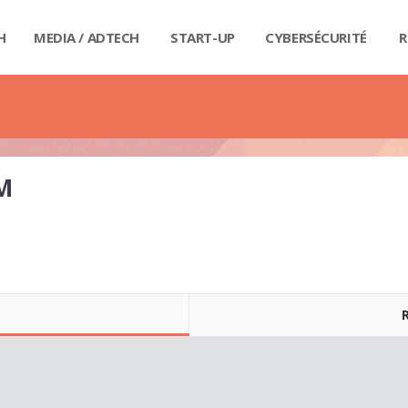
H
MEDIA / ADTECH
START-UP
CYBERSÉCURITÉ
R
BIG
CAR
FI
IND
E-R
IOT
MA
PA
QU
RET
SE
SM
WE
MA
LIV
GUI
GUI
GUI
GUI
GUI
GU
GUI
BUD
PRI
DIC
DIC
DIC
DI
DI
DIC
M