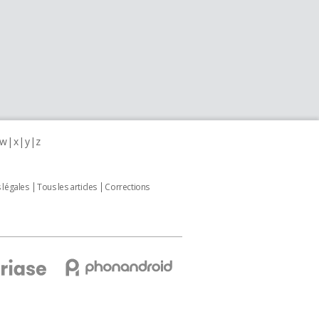
w
x
y
z
 légales
Tous les articles
Corrections