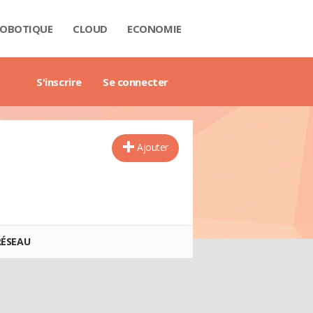
OBOTIQUE
CLOUD
ECONOMIE
 DATA
RIÈRE
NTECH
USTRIE
H
RTECH
TRIMOINE
ANTIQUE
AIL
O
ART CITY
B3
GAZINE
RES BLANCS
DE DE L'ENTREPRISE DIGITALE
DE DE L'IMMOBILIER
DE DE L'INTELLIGENCE ARTIFICIELLE
DE DES IMPÔTS
DE DES SALAIRES
IDE DU MANAGEMENT
DE DES FINANCES PERSONNELLES
GET DES VILLES
X IMMOBILIERS
TIONNAIRE COMPTABLE ET FISCAL
TIONNAIRE DE L'IOT
TIONNAIRE DU DROIT DES AFFAIRES
CTIONNAIRE DU MARKETING
CTIONNAIRE DU WEBMASTERING
TIONNAIRE ÉCONOMIQUE ET FINANCIER
S'inscrire
Se connecter
Ajouter
RÉSEAU