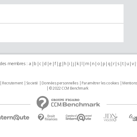
 des membres :
a
b
c
d
e
f
g
h
i
j
k
l
m
n
o
p
q
r
s
t
u
v
Recrutement
Societé
Données personnelles
Paramétrer les cookies
Mentions
© 2022 CCM Benchmark