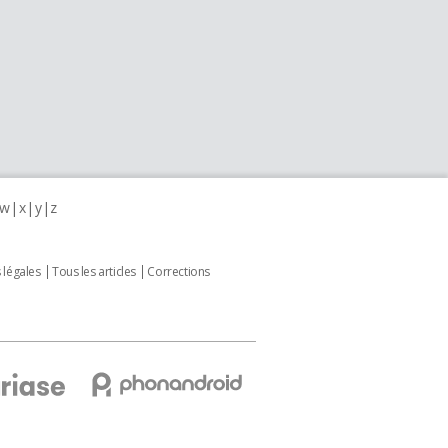
w
x
y
z
 légales
Tous les articles
Corrections