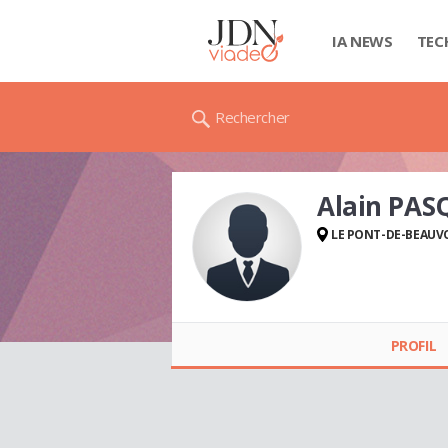
IA NEWS
TEC
Rechercher
Alain PAS
LE PONT-DE-BEAUV
Alain PASQUALINI
PROFIL