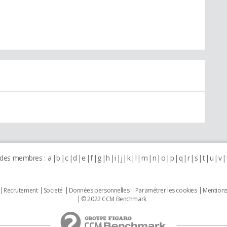
 des membres :
a
b
c
d
e
f
g
h
i
j
k
l
m
n
o
p
q
r
s
t
u
v
Recrutement
Societé
Données personnelles
Paramétrer les cookies
Mentions
© 2022 CCM Benchmark