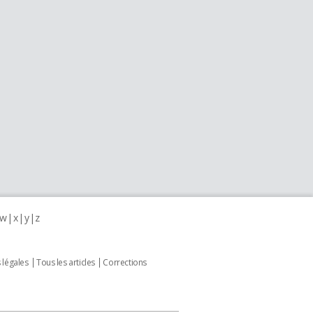
w
x
y
z
 légales
Tous les articles
Corrections