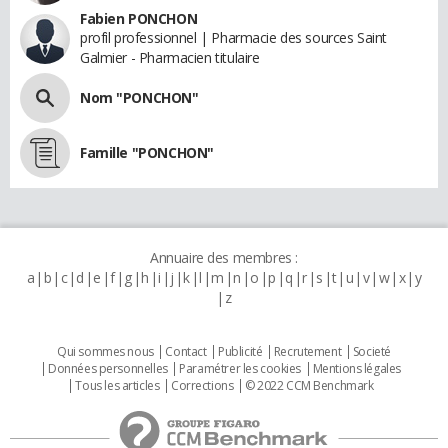
Fabien PONCHON
profil professionnel | Pharmacie des sources Saint
Galmier - Pharmacien titulaire
Nom "PONCHON"
Famille "PONCHON"
Annuaire des membres :
a
b
c
d
e
f
g
h
i
j
k
l
m
n
o
p
q
r
s
t
u
v
w
x
y
z
Qui sommes nous
Contact
Publicité
Recrutement
Societé
Données personnelles
Paramétrer les cookies
Mentions légales
Tous les articles
Corrections
© 2022 CCM Benchmark