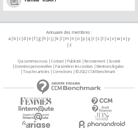
Annuaire des membres :
a
b
c
d
e
f
g
h
i
j
k
l
m
n
o
p
q
r
s
t
u
v
w
x
y
z
Qui sommes nous
Contact
Publicité
Recrutement
Societé
Données personnelles
Paramétrer les cookies
Mentions légales
Tous les articles
Corrections
© 2022 CCM Benchmark