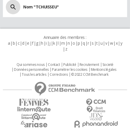
Nom "TCHUISSEU"
Annuaire des membres :
a
b
c
d
e
f
g
h
i
j
k
l
m
n
o
p
q
r
s
t
u
v
w
x
y
z
Qui sommes nous
Contact
Publicité
Recrutement
Societé
Données personnelles
Paramétrer les cookies
Mentions légales
Tous les articles
Corrections
© 2022 CCM Benchmark