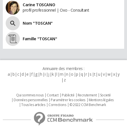
Carine TOSCANO
profil professionnel | Oxo - Consultant
Nom "TOSCAN"
Famille "TOSCAN"
Annuaire des membres :
a
b
c
d
e
f
g
h
i
j
k
l
m
n
o
p
q
r
s
t
u
v
w
x
y
z
Qui sommes nous
Contact
Publicité
Recrutement
Societé
Données personnelles
Paramétrer les cookies
Mentions légales
Tous les articles
Corrections
© 2022 CCM Benchmark