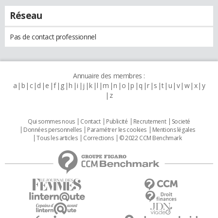
Réseau
Pas de contact professionnel
Annuaire des membres :
a
b
c
d
e
f
g
h
i
j
k
l
m
n
o
p
q
r
s
t
u
v
w
x
y
z
Qui sommes nous
Contact
Publicité
Recrutement
Societé
Données personnelles
Paramétrer les cookies
Mentions légales
Tous les articles
Corrections
© 2022 CCM Benchmark