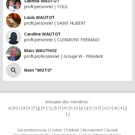
Sabrina WAUTOT
profil personnel | TOUL
Louis WAUTOT
profil personnel | SAINT HUBERT
Caroline WAUTOT
profil personnel | CLERMONT FERRAND
Marc WAUTHOZ
profil professionnel | Groupe W - Président
Nom "WOTO"
Annuaire des membres :
a
b
c
d
e
f
g
h
i
j
k
l
m
n
o
p
q
r
s
t
u
v
w
x
y
z
Qui sommes nous
Contact
Publicité
Recrutement
Societé