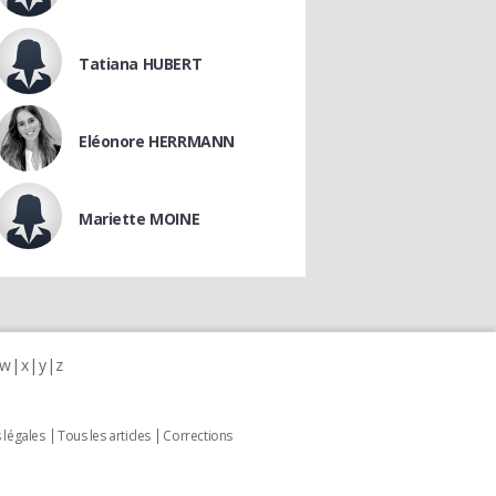
Tatiana HUBERT
Eléonore HERRMANN
Mariette MOINE
w
x
y
z
 légales
Tous les articles
Corrections