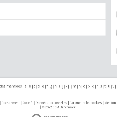
 des membres :
a
b
c
d
e
f
g
h
i
j
k
l
m
n
o
p
q
r
s
t
u
v
Recrutement
Societé
Données personnelles
Paramétrer les cookies
Mentions
© 2022 CCM Benchmark